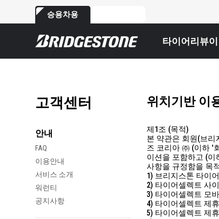
승용차용
상용차용
타이어
리뷰
이
고객센터
위치기반 이
제1조 (목적)
안내
본 약관은 회원(브리
즈 코리아 ㈜ (이하
FAQ
이션을 포함하고 (이하
이용안내
사항을 규정함을 목적
서비스 소개
1) 브리지스톤 타이어 세일즈
2) 타이어셀렉트 사이트 (htt
워런티
3) 타이어셀렉트 모
공지사항
4) 타이어셀렉트 제휴
5) 타이어셀렉트 제